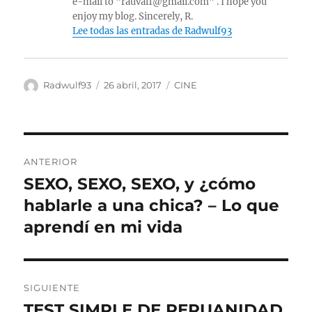
e-mail to "rauval1@gmail.com" . I hope you
enjoy my blog. Sincerely, R.
Lee todas las entradas de Radwulf93
Autor
Publicado
Categorías
Radwulf93
26 abril, 2017
CINE
el
Navegación
ANTERIOR
de
SEXO, SEXO, SEXO, y ¿cómo
Entrada
anterior:
hablarle a una chica? – Lo que
entradas
aprendí en mi vida
SIGUIENTE
TEST SIMPLE DE PERUANIDAD
Entrada