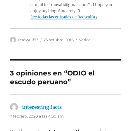
e-mail to "rauval1@gmail.com" . I hope you
enjoy my blog. Sincerely, R.
Lee todas las entradas de Radwulf93
Autor
Publicado
Categorías
Radwulf93
25 octubre, 2016
Varios
el
3 opiniones en “ODIO el
escudo peruano”
interesting facts
dice:
7 febrero, 2020 a las 4:30 am