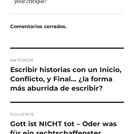
your critique?
Comentarios cerrados.
Navegación
ANTERIOR
de
Escribir historias con un Inicio,
Entrada
anterior:
Conflicto, y Final… ¿la forma
entradas
más aburrida de escribir?
SIGUIENTE
Gott ist NICHT tot – Oder was
Entrada
siguiente:
für ein rechtschaffenster