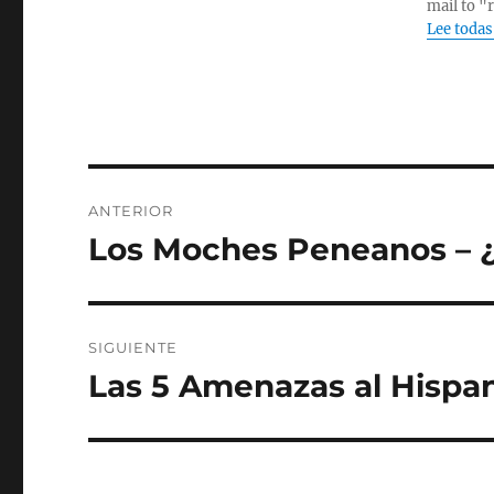
mail to "
Lee todas
Navegación
ANTERIOR
de
Los Moches Peneanos – 
Entrada
anterior:
entradas
SIGUIENTE
Las 5 Amenazas al Hisp
Entrada
siguiente: