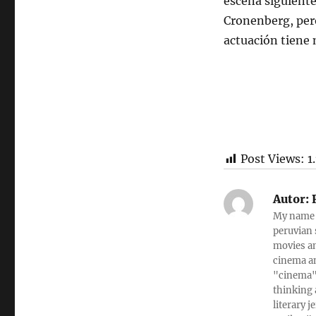
escena siguiente
Cronenberg, pero
actuación tiene
Post Views:
1
Autor:
My name i
peruvian 
movies an
cinema an
"cinema"
thinking 
literary j