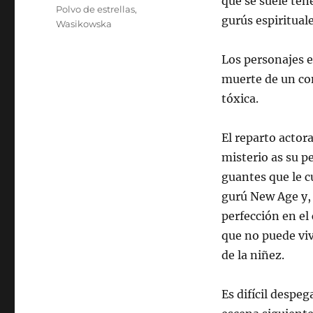
que se suele tene
Polvo de estrellas
,
gurús espirituale
Wasikowska
Los personajes 
muerte de un con
tóxica.
El reparto acto
misterio as su p
guantes que le c
gurú New Age y, 
perfección en el 
que no puede viv
de la niñez.
Es difícil despeg