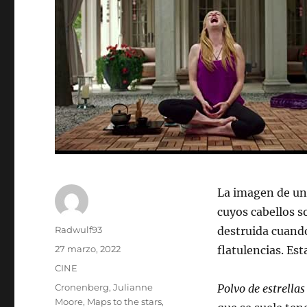
La imagen de una
cuyos cabellos s
Autor
Radwulf93
destruida cuando
Publicado
27 marzo, 2022
flatulencias. Est
el
Categorías
CINE
Etiquetas
Cronenberg
,
Julianne
Polvo de estrellas
Moore
,
Maps to the stars
,